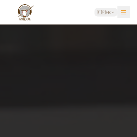
🇫🇷
FR